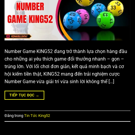
Number Game KING52 đang trở thành lựa chọn hàng đầu
cho những ai yêu thích game đổi thưởng nhanh – gọn –
trúng lớn. Với lối chơi đơn giản, kết quả minh bạch và cơ
hội kiếm tiền thật, KING52 mang đến trải nghiệm cược
Number Game vừa giải trí vừa sinh lời không thể […]
TIẾP TỤC ĐỌC
→
Đăng trong
Tin Tức King52