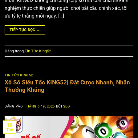
nhất. KING52 không chỉ cung cấp số mà còn chia sẻ kinh
nghiệm thực chiến giúp người chơi bắt cầu chính xác, tối
ưu tỷ lệ thắng mỗi ngày. […]
TIẾP TỤC ĐỌC
→
Đăng trong
Tin Tức King52
TIN TỨC KING52
Xổ Số Siêu Tốc KING52| Đặt Cược Nhanh, Nhận
Thưởng Khủng
ĐĂNG VÀO
THÁNG 6 19, 2025
BỞI
SEO
19
Th6