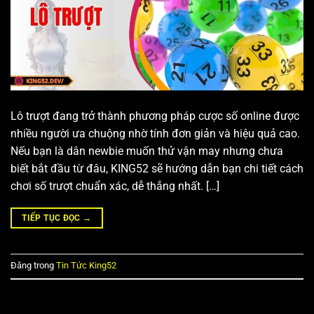
Lô trượt đang trở thành phương pháp cược số online được
nhiều người ưa chuộng nhờ tính đơn giản và hiệu quả cao.
Nếu bạn là dân newbie muốn thử vận may nhưng chưa
biết bắt đầu từ đâu, KING52 sẽ hướng dẫn bạn chi tiết cách
chơi số trượt chuẩn xác, dễ thắng nhất. […]
TIẾP TỤC ĐỌC
→
Đăng trong
Tin Tức King52