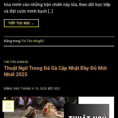
hòa mình vào những trận chiến nảy lửa, theo dõi trực tiếp
và đặt cược minh bạch […]
TIẾP TỤC ĐỌC
→
Đăng trong
Tin Tức King52
TIN TỨC KING52
Thuật Ngữ Trong Đá Gà Cập Nhật Đầy Đủ Mới
Nhất 2025
ĐĂNG VÀO
THÁNG 6 19, 2025
BỞI
SEO
19
Th6