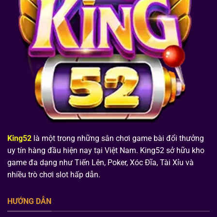
King52
là một trong những sân chơi game bài đổi thưởng
uy tín hàng đầu hiện nay tại Việt Nam. King52 sở hữu kho
game đa dạng như Tiến Lên, Poker, Xóc Đĩa, Tài Xỉu và
nhiều trò chơi slot hấp dẫn.
HƯỚNG DẪN