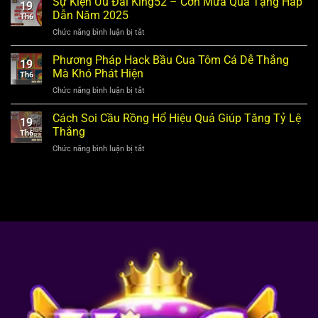
Sự Kiện Ưu Đãi King52 – Cơn Mưa Quà Tặng Hấp
Việc
Trước
19
King52
Làm
Dẫn Năm 2025
Th6
Có
Đa
Chức năng bình luận bị tắt
ở
Uy
Dạng,
Sự
Tín
Phát
Kiện
Phương Pháp Hack Bầu Cua Tôm Cá Dễ Thắng
Không
Triển
19
Ưu
–
Mà Khó Phát Hiện
Th6
Đãi
Giải
Chức năng bình luận bị tắt
ở
King52
Đáp
Phương
–
Khúc
Pháp
Cách Soi Cầu Rồng Hổ Hiệu Quả Giúp Tăng Tỷ Lệ
Cơn
Mắc
19
Hack
Mưa
Thắng
Tường
Th6
Bầu
Quà
Tận
Chức năng bình luận bị tắt
ở
Cua
Tặng
Cách
Tôm
Hấp
Soi
Cá
Dẫn
Cầu
Dễ
Năm
Rồng
Thắng
2025
Hổ
Mà
Hiệu
Khó
Quả
Phát
Giúp
Hiện
Tăng
Tỷ
Lệ
Thắng