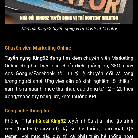
Nhà cái King52 tuyển dụng vị trí Content Creator
Chuyên viên Marketing Online
Tuyển dụng King52
đang tìm kiếm chuyên viên Marketing
Online để phát triển các chiến dịch quảng bá, SEO, chạy
Ads Google/Facebook, tối ưu tỷ lệ chuyển đổi và tăng
lượng người chơi. Ứng viên cần có kinh nghiệm tối thiểu 1
năm trong ngành, mức thu nhập dao động từ 12 – 20 triệu
đồng/tháng tùy năng lực, kèm thưởng KPI.
Công nghệ thông tin
Phòng IT tại
nhà cái King52
tuyển nhiều vị trí như lập trình
viên (frontend/backend), kỹ sư hệ thống, bảo mật, QA
tester… với mục tiêu duy trì và phát triển hệ thống hoạt