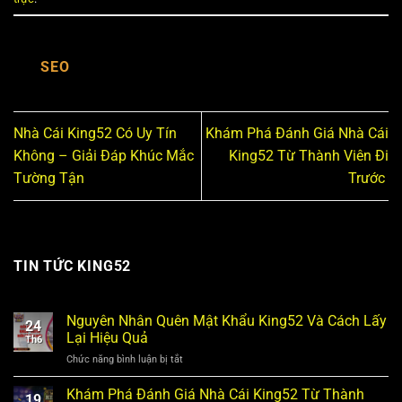
SEO
Nhà Cái King52 Có Uy Tín
Khám Phá Đánh Giá Nhà Cái
Không – Giải Đáp Khúc Mắc
King52 Từ Thành Viên Đi
Tường Tận
Trước
TIN TỨC KING52
Nguyên Nhân Quên Mật Khẩu King52 Và Cách Lấy
24
Lại Hiệu Quả
Th6
Chức năng bình luận bị tắt
ở
Nguyên
Nhân
Khám Phá Đánh Giá Nhà Cái King52 Từ Thành
19