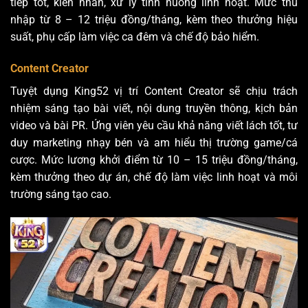
tiếp tốt, kiên nhẫn, xử lý tình huống linh hoạt. Mức thu
nhập từ 8 – 12 triệu đồng/tháng, kèm theo thưởng hiệu
suất, phụ cấp làm việc ca đêm và chế độ bảo hiểm.
Content Creator
Tuyệt dụng King52 vị trí Content Creator sẽ chịu trách
nhiệm sáng tạo bài viết, nội dung truyền thông, kịch bản
video và bài PR. Ứng viên yêu cầu khả năng viết lách tốt, tư
duy marketing nhạy bén và am hiểu thị trường game/cá
cược. Mức lương khởi điểm từ 10 – 15 triệu đồng/tháng,
kèm thưởng theo dự án, chế độ làm việc linh hoạt và môi
trường sáng tạo cao.