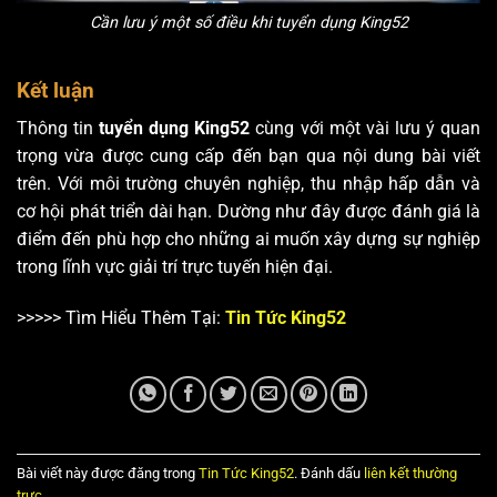
Cần lưu ý một số điều khi tuyển dụng King52
Kết luận
Thông tin
tuyển dụng King52
cùng với một vài lưu ý quan
trọng vừa được cung cấp đến bạn qua nội dung bài viết
trên. Với môi trường chuyên nghiệp, thu nhập hấp dẫn và
cơ hội phát triển dài hạn. Dường như đây được đánh giá là
điểm đến phù hợp cho những ai muốn xây dựng sự nghiệp
trong lĩnh vực giải trí trực tuyến hiện đại.
>>>>> Tìm Hiểu Thêm Tại:
Tin Tức King52
Bài viết này được đăng trong
Tin Tức King52
. Đánh dấu
liên kết thường
trực
.