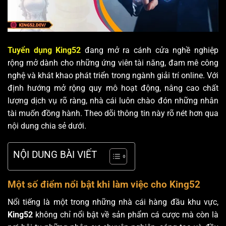
Tuyển dụng King52
đang mở ra cánh cửa nghề nghiệp
rộng mở dành cho những ứng viên tài năng, đam mê công
nghệ và khát khao phát triển trong ngành giải trí online. Với
định hướng mở rộng quy mô hoạt động, nâng cao chất
lượng dịch vụ rõ ràng, nhà cái luôn chào đón những nhân
tài muốn đồng hành. Theo dõi thông tin này rõ nét hơn qua
nội dung chia sẻ dưới.
NỘI DUNG BÀI VIẾT
Một số điểm nổi bật khi làm việc cho King52
Nổi tiếng là một trong những nhà cái hàng đầu khu vực,
King52
không chỉ nổi bật về sản phẩm cá cược mà còn là