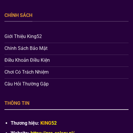
CHÍNH SÁCH
Giới Thiệu King52
Chính Sách Bảo Mật
Điều Khoản Điều Kiện
Chơi Có Trách Nhiệm
Câu Hỏi Thường Gặp
THÔNG TIN
Thương hiệu:
KING
52