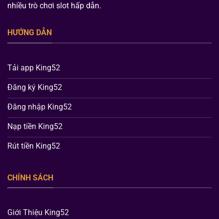
nhiều trò chơi slot hấp dẫn.
HƯỚNG DẪN
Tải app King52
Đăng ký King52
Đăng nhập King52
Nạp tiền King52
Rút tiền King52
CHÍNH SÁCH
Giới Thiệu King52