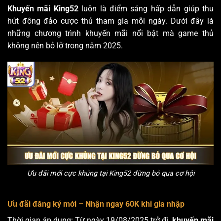
Khuyến mãi King52
luôn là điểm sáng hấp dẫn giúp thu
hút đông đảo cược thủ tham gia mỗi ngày. Dưới đây là
những chương trình khuyến mãi nổi bật mà game thủ
không nên bỏ lỡ trong năm 2025.
Ưu đãi mới cực khủng tại King52 đừng bỏ qua cơ hội
Ưu đãi đăng ký mới – Nhận ngay 60K khi gia nhập
Thời gian áp dụng: Từ ngày 19/08/2025 trở đi,
khuyến mãi