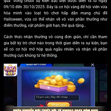
quà” trong chuỗi sự kiện đặc biệt được diễn ra từ ngày
09/10 đến 30/10/2025. Đây là cơ hội vàng để hội viên vừa
hòa mình vào loạt trò chơi hấp dẫn mang chủ đề
Halloween, vừa có thể nhận về vô vàn phần thưởng như
điểm thưởng, vật phẩm giới hạn, thẻ quà tặng…
Cách thức nhận thưởng vô cùng đơn giản, chỉ cần tham
gia bất kỳ trò chơi nào trong thời gian diễn ra sự kiện, bạn
sẽ có cơ hội mở hộp quà ngẫu nhiên và nhận về phần
thưởng cực khủng từ hệ thống.