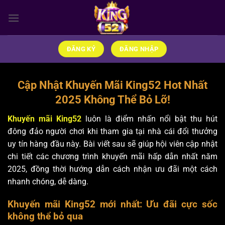
Bỏ
qua
nội
dung
ĐĂNG KÝ
ĐĂNG NHẬP
Cập Nhật Khuyến Mãi King52 Hot Nhất
2025 Không Thể Bỏ Lỡ!
Khuyến mãi King52
luôn là điểm nhấn nổi bật thu hút
đông đảo người chơi khi tham gia tại nhà cái đổi thưởng
uy tín hàng đầu này. Bài viết sau sẽ giúp hội viên cập nhật
chi tiết các chương trình khuyến mãi hấp dẫn nhất năm
2025, đồng thời hướng dẫn cách nhận ưu đãi một cách
nhanh chóng, dễ dàng.
Khuyến mãi King52 mới nhất: Ưu đãi cực sốc
không thể bỏ qua