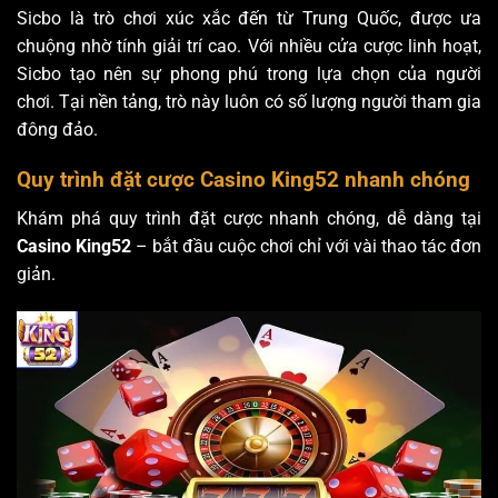
Sicbo là trò chơi xúc xắc đến từ Trung Quốc, được ưa
chuộng nhờ tính giải trí cao. Với nhiều cửa cược linh hoạt,
Sicbo tạo nên sự phong phú trong lựa chọn của người
chơi. Tại nền tảng, trò này luôn có số lượng người tham gia
đông đảo.
Quy trình đặt cược Casino King52 nhanh chóng
Khám phá quy trình đặt cược nhanh chóng, dễ dàng tại
Casino King52
– bắt đầu cuộc chơi chỉ với vài thao tác đơn
giản.