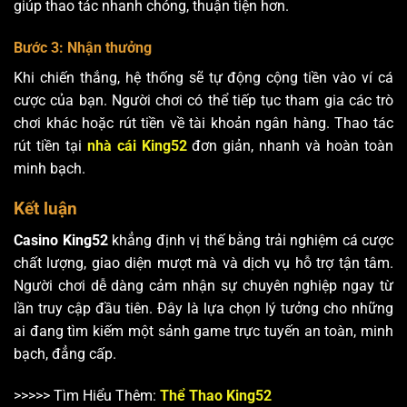
giúp thao tác nhanh chóng, thuận tiện hơn.
Bước 3: Nhận thưởng
Khi chiến thắng, hệ thống sẽ tự động cộng tiền vào ví cá
cược của bạn. Người chơi có thể tiếp tục tham gia các trò
chơi khác hoặc rút tiền về tài khoản ngân hàng. Thao tác
rút tiền tại
nhà cái King52
đơn giản, nhanh và hoàn toàn
minh bạch.
Kết luận
Casino King52
khẳng định vị thế bằng trải nghiệm cá cược
chất lượng, giao diện mượt mà và dịch vụ hỗ trợ tận tâm.
Người chơi dễ dàng cảm nhận sự chuyên nghiệp ngay từ
lần truy cập đầu tiên. Đây là lựa chọn lý tưởng cho những
ai đang tìm kiếm một sảnh game trực tuyến an toàn, minh
bạch, đẳng cấp.
>>>>> Tìm Hiểu Thêm:
Thể Thao King52