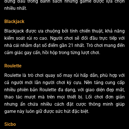
đứng đầu trong danh sách những game được lựa chọn
nhiều nhất.
Blackjack
Blackjack được ưa chuộng bởi tính chiến thuật, khả năng
kiểm soát rủi ro cao. Người chơi sẽ đối đầu trực tiếp với
nhà cái nhằm đạt số điểm gần 21 nhất. Trò chơi mang đến
cảm giác gay cấn, hồi hộp trong từng lượt chơi.
Roulette
Roulette là trò chơi quay số may rủi hấp dẫn, phù hợp với
cả người mới lẫn người chơi kỳ cựu. Nền tảng cung cấp
nhiều phiên bản Roulette đa dạng, với giao diện đẹp mắt,
thao tác mượt mà trên mọi thiết bị. Lối chơi đơn giản
nhưng ẩn chứa nhiều cách đặt cược thông minh giúp
game này luôn giữ được sức hút đặc biệt.
Sicbo