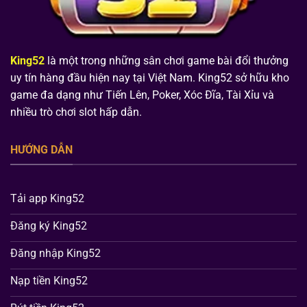
King52
là một trong những sân chơi game bài đổi thưởng
uy tín hàng đầu hiện nay tại Việt Nam. King52 sở hữu kho
game đa dạng như Tiến Lên, Poker, Xóc Đĩa, Tài Xỉu và
nhiều trò chơi slot hấp dẫn.
HƯỚNG DẪN
Tải app King52
Đăng ký King52
Đăng nhập King52
Nạp tiền King52