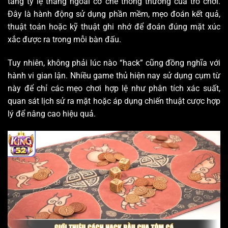
tăng tỷ lệ thắng ngoài cơ chế thông thường của trò chơi.
Đây là hành động sử dụng phần mềm, mẹo đoán kết quả,
thuật toán hoặc kỹ thuật ghi nhớ để đoán đúng mặt xúc
xắc được ra trong mỗi bàn đấu.
Tuy nhiên, không phải lúc nào “hack” cũng đồng nghĩa với
hành vi gian lận. Nhiều game thủ hiện nay sử dụng cụm từ
này để chỉ các mẹo chơi hợp lệ như phân tích xác suất,
quan sát lịch sử ra mặt hoặc áp dụng chiến thuật cược hợp
lý để nâng cao hiệu quả.