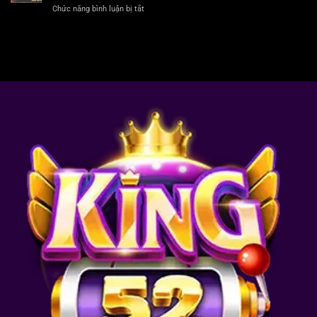
Quà
Tận
Chức năng bình luận bị tắt
ở
Cua
Tặng
Cách
Tôm
Hấp
Soi
Cá
Dẫn
Cầu
Dễ
Năm
Rồng
Thắng
2025
Hổ
Mà
Hiệu
Khó
Quả
Phát
Giúp
Hiện
Tăng
Tỷ
Lệ
Thắng