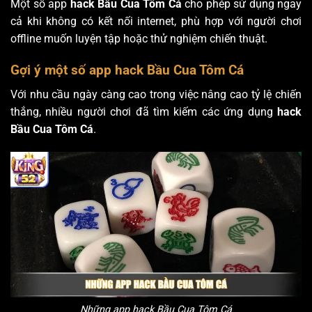
Một số app
hack Bầu Cua Tôm Cá
cho phép sử dụng ngay
cả khi không có kết nối internet, phù hợp với người chơi
offline muốn luyện tập hoặc thử nghiệm chiến thuật.
Gợi ý một số app hack Bầu Cua Tôm Cá
Với nhu cầu ngày càng cao trong việc nâng cao tỷ lệ chiến
thắng, nhiều người chơi đã tìm kiếm các ứng dụng
hack
Bầu Cua Tôm Cá
.
Những app hack Bầu Cua Tôm Cá