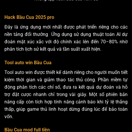
Hack Bầu Cua 2025 pro
Đây là ứng dụng mới nhất được phát triển riêng cho các
nền tảng đổi thưởng Ứng dụng sử dụng thuật toán AI dự
đoán mặt xúc xắc với độ chính xác lên đến 70–80% nhờ
phân tích lịch sử kết quả và tần suất xuất hiện.
Tool auto win Bầu Cua
Tool auto win được thiết kế dành riêng cho người muốn tiết
kiệm thời gian và giảm thao tác thủ công. Phần mềm tự
động phân tích các chỉ số, đưa ra kết quả dự đoán và hỗ
trợ đặt cược nhanh chỉ trong vài giây. Một số phiên bản
nâng cấp còn tích hợp tính năng cảnh báo khi tỷ lệ thắng
thấp, giúp game thủ linh hoạt dừng đúng lúc để bảo toàn
vốn.
Bầu Cua mod full tiền