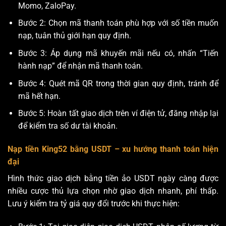
Momo, ZaloPay.
Bước 2: Chọn mã thanh toán phù hợp với số tiền muốn
nạp, tuân thủ giới hạn quy định.
Bước 3: Áp dụng mã khuyến mãi nếu có, nhấn “Tiến
hành nạp” để nhận mã thanh toán.
Bước 4: Quét mã QR trong thời gian quy định, tránh để
mã hết hạn.
Bước 5: Hoàn tất giao dịch trên ví điện tử, đăng nhập lại
để kiểm tra số dư tài khoản.
Nạp tiền King52 bằng USDT – xu hướng thanh toán hiện
đại
Hình thức giao dịch bằng tiền ảo USDT ngày càng được
nhiều cược thủ lựa chọn nhờ giao dịch nhanh, phí thấp.
Lưu ý kiểm tra tỷ giá quy đổi trước khi thực hiện: