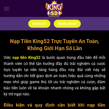
Bỏ
qua
nội
dung
ĐĂNG KÝ
ĐĂNG NHẬP
Nạp Tiền King52 Trực Tuyến An Toàn,
Không Giới Hạn Số Lần
Việc
nạp tiền King52
là bước quan trọng đầu tiên để mỗi
thành viên có thể tận hưởng đầy đủ trải nghiệm cá cược
trực tuyến tại nền tảng hàng đầu này. Bài viết này sẽ
hướng dẫn chi tiết giao dịch an toàn, hiệu quả cùng những
mẹo nhỏ giúp game thủ tối ưu trải nghiệm cá cược, đảm
bảo tiền luôn về tài khoản nhanh chóng và không gặp bất
kỳ trở ngại nào.
Điều kiện và quy định cần biết khi nạp tiền