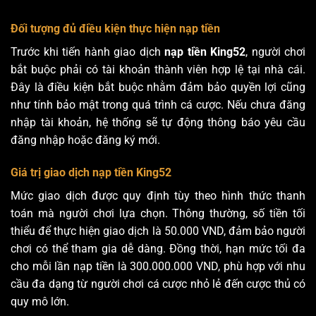
Đối tượng đủ điều kiện thực hiện nạp tiền
Trước khi tiến hành giao dịch
nạp tiền King52
, người chơi
bắt buộc phải có tài khoản thành viên hợp lệ tại nhà cái.
Đây là điều kiện bắt buộc nhằm đảm bảo quyền lợi cũng
như tính bảo mật trong quá trình cá cược. Nếu chưa đăng
nhập tài khoản, hệ thống sẽ tự động thông báo yêu cầu
đăng nhập hoặc đăng ký mới.
Giá trị giao dịch nạp tiền King52
Mức giao dịch được quy định tùy theo hình thức thanh
toán mà người chơi lựa chọn. Thông thường, số tiền tối
thiểu để thực hiện giao dịch là 50.000 VND, đảm bảo người
chơi có thể tham gia dễ dàng. Đồng thời, hạn mức tối đa
cho mỗi lần nạp tiền là 300.000.000 VND, phù hợp với nhu
cầu đa dạng từ người chơi cá cược nhỏ lẻ đến cược thủ có
quy mô lớn.