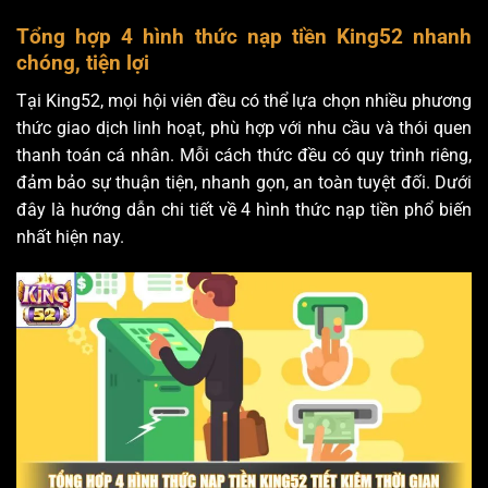
Tổng hợp 4 hình thức nạp tiền King52 nhanh
chóng, tiện lợi
Tại King52, mọi hội viên đều có thể lựa chọn nhiều phương
thức giao dịch linh hoạt, phù hợp với nhu cầu và thói quen
thanh toán cá nhân. Mỗi cách thức đều có quy trình riêng,
đảm bảo sự thuận tiện, nhanh gọn, an toàn tuyệt đối. Dưới
đây là hướng dẫn chi tiết về 4 hình thức nạp tiền phổ biến
nhất hiện nay.