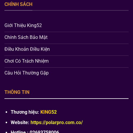
CHÍNH SÁCH
Giới Thiệu King52
Chính Sách Bảo Mật
Điều Khoản Điều Kiện
Chơi Có Trách Nhiệm
Câu Hỏi Thường Gặp
THÔNG TIN
Thương hiệu:
KING
52
Website:
https://polarpro.com.co/
Hotline : 02693758006