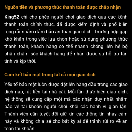
Nguồn tiền và phương thức thanh toán được chấp nhận
King52
chỉ cho phép người chơi giao dịch qua các kênh
thanh toán chính thức, đã được kiểm định và phổ biến
rộng rãi nhằm đảm bảo an toàn giao dịch. Trường hợp gặp
khó khăn trong việc lựa chọn hoặc sử dụng phương thức
thanh toán, khách hàng có thể nhanh chóng liên hệ bộ
phận chăm sóc khách hàng để nhận được sự hỗ trợ tận
tình và kịp thời.
Cam kết bảo mật trong tất cả mọi giao dịch
Yếu tố bảo mật luôn được đặt lên hàng đầu trong các giao
dịch nạp, rút tiền tại nhà cái. Mỗi lần thực hiện giao dịch,
hệ thống sẽ cung cấp một mã xác nhận duy nhất nhằm
bảo vệ tài khoản người chơi khỏi các hành vi gian lận.
Thành viên cần tuyệt đối giữ kín các thông tin nhạy cảm
này và không chia sẻ cho bất kỳ ai để tránh rủi ro về an
toàn tài khoản.