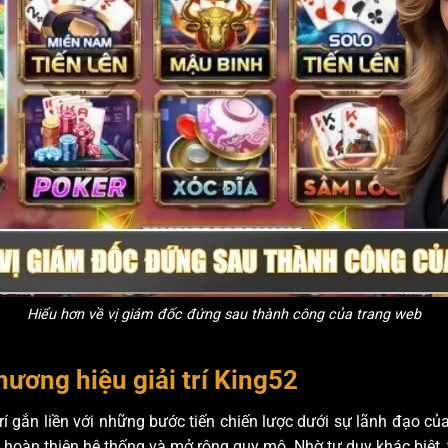
Hiểu hơn về vị giám đốc đứng sau thành công của trang web
hương hiệu giải trí King52
 trí gắn liền với những bước tiến chiến lược dưới sự lãnh đạo 
 hoàn thiện hệ thống và mở rộng quy mô. Nhờ tư duy khác biệt