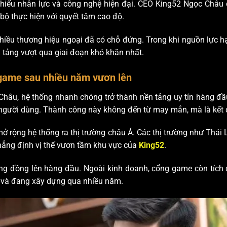
, thiếu nhân lực và công nghệ hiện đại. CEO King52 Ngọc Châu
 bộ thực hiện với quyết tâm cao độ.
hiều thương hiệu ngoại đã có chỗ đứng. Trong khi nguồn lực hạn
 tảng vượt qua giai đoạn khó khăn nhất.
game sau nhiều năm vươn lên
âu, hệ thống nhanh chóng trở thành nền tảng uy tín hàng đầu
 người dùng. Thành công này không đến từ may mắn, mà là kết 
ở rộng hệ thống ra thị trường châu Á. Các thị trường như Thái
hẳng định vị thế vươn tầm khu vực của
King52
.
ộng đồng lên hàng đầu. Ngoài kinh doanh, cổng game còn tích 
ã và đang xây dựng qua nhiều năm.