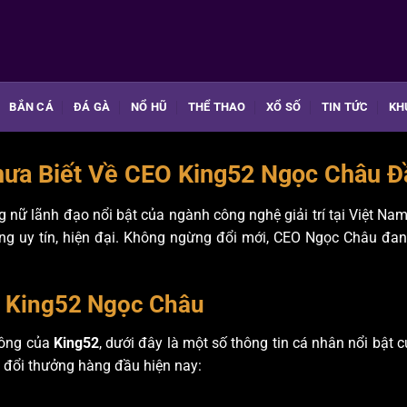
BẮN CÁ
ĐÁ GÀ
NỔ HŨ
THỂ THAO
XỔ SỐ
TIN TỨC
KH
hưa Biết Về CEO King52 Ngọc Châu Đ
 nữ lãnh đạo nổi bật của ngành công nghệ giải trí tại Việt Nam
ng uy tín, hiện đại. Không ngừng đổi mới, CEO Ngọc Châu đan
O King52 Ngọc Châu
công của
King52
, dưới đây là một số thông tin cá nhân nổi bậ
 đổi thưởng hàng đầu hiện nay: