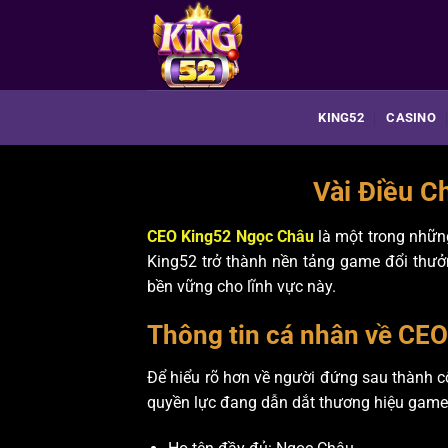
Bỏ
qua
nội
dung
KING52
CASINO
Vài Điều C
CEO King52 Ngọc Châu
là một trong những
King52 trở thành nền tảng game đổi thưở
bền vững cho lĩnh vực này.
Thông tin cá nhân về CE
Để hiểu rõ hơn về người đứng sau thành 
quyền lực đang dẫn dắt thương hiệu game