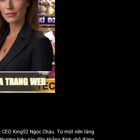
của CEO King52 Ngọc Châu. Từ một nền tảng
, thương hiệu này dần khẳng định chỗ đứng