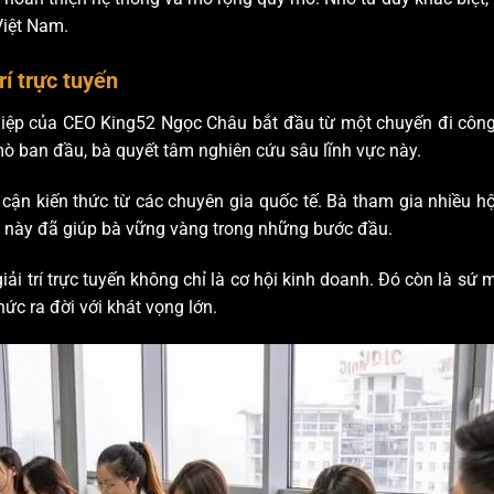
Việt Nam.
rí trực tuyến
nghiệp của CEO King52 Ngọc Châu bắt đầu từ một chuyến đi công 
 ban đầu, bà quyết tâm nghiên cứu sâu lĩnh vực này.
cận kiến thức từ các chuyên gia quốc tế. Bà tham gia nhiều hội
i này đã giúp bà vững vàng trong những bước đầu.
iải trí trực tuyến không chỉ là cơ hội kinh doanh. Đó còn là s
hức ra đời với khát vọng lớn.