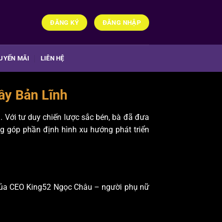
ĐĂNG KÝ
ĐĂNG NHẬP
UYẾN MÃI
LIÊN HỆ
ầy Bản Lĩnh
. Với tư duy chiến lược sắc bén, bà đã đưa
g góp phần định hình xu hướng phát triển
t của CEO King52 Ngọc Châu – người phụ nữ