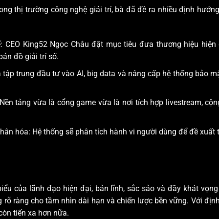
ong thị trường công nghệ giải trí, bà đã đề ra nhiều định hướ
tế: CEO King52 Ngọc Châu đặt mục tiêu đưa thương hiệu hiệ
ản đồ giải trí số.
ập trung đầu tư vào AI, big data và nâng cấp hệ thống bảo mậ
g: Nền tảng vừa là cổng game vừa là nơi tích hợp livestream, cộn
hân hóa: Hệ thống sẽ phân tích hành vi người dùng để đề xuất t
ểu của lãnh đạo hiện đại, bản lĩnh, sắc sảo và đầy khát vọng 
g rõ ràng cho tầm nhìn dài hạn và chiến lược bền vững. Với đị
 còn tiến xa hơn nữa.