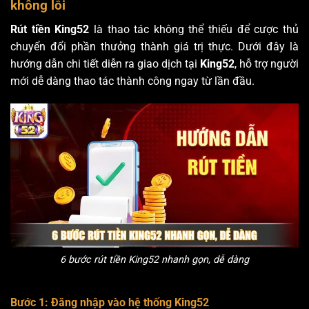
không lỗi
Rút tiền King52
là thao tác không thể thiếu để cược thủ
chuyển đổi phần thưởng thành giá trị thực. Dưới đây là
hướng dẫn chi tiết diễn ra giao dịch tại
King52
, hỗ trợ người
mới dễ dàng thao tác thành công ngay từ lần đầu.
6 bước rút tiền King52 nhanh gọn, dễ dàng
Bước 1: Đăng nhập vào hệ thống King52