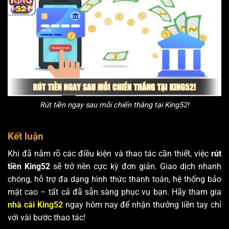
Rút tiền ngay sau mỗi chiến thắng tại King52!
Kết luận
Khi đã nắm rõ các điều kiện và thao tác cần thiết, việc
rút
tiền King52
sẽ trở nên cực kỳ đơn giản. Giao dịch nhanh
chóng, hỗ trợ đa dạng hình thức thanh toán, hệ thống bảo
mật cao – tất cả đã sẵn sàng phục vụ bạn. Hãy tham gia
nhà cái King52
ngay hôm nay để nhận thưởng liền tay chỉ
với vài bước thao tác!