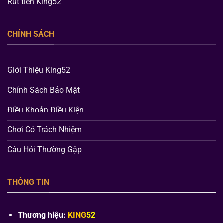
Rút tiền King52
CHÍNH SÁCH
Giới Thiệu King52
Chính Sách Bảo Mật
Điều Khoản Điều Kiện
Chơi Có Trách Nhiệm
Câu Hỏi Thường Gặp
THÔNG TIN
Thương hiệu:
KING
52