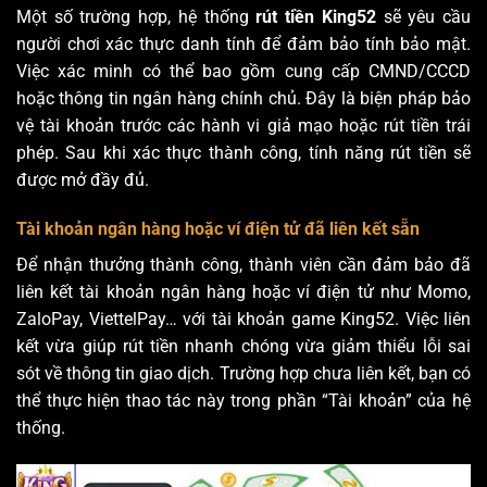
Một số trường hợp, hệ thống
rút tiền King52
sẽ yêu cầu
người chơi xác thực danh tính để đảm bảo tính bảo mật.
Việc xác minh có thể bao gồm cung cấp CMND/CCCD
hoặc thông tin ngân hàng chính chủ. Đây là biện pháp bảo
vệ tài khoản trước các hành vi giả mạo hoặc rút tiền trái
phép. Sau khi xác thực thành công, tính năng rút tiền sẽ
được mở đầy đủ.
Tài khoản ngân hàng hoặc ví điện tử đã liên kết sẵn
Để nhận thưởng thành công, thành viên cần đảm bảo đã
liên kết tài khoản ngân hàng hoặc ví điện tử như Momo,
ZaloPay, ViettelPay… với tài khoản game King52. Việc liên
kết vừa giúp rút tiền nhanh chóng vừa giảm thiểu lỗi sai
sót về thông tin giao dịch. Trường hợp chưa liên kết, bạn có
thể thực hiện thao tác này trong phần “Tài khoản” của hệ
thống.