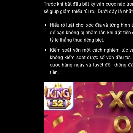
Trước khi bắt đầu bất kỳ ván cược nào tro
sẽ giúp giảm thiểu rủi ro. Dưới đây là nh
Hiểu rõ luật chơi xóc đĩa và từng hình
để bạn không bị nhầm lẫn khi đặt tiền 
tỷ lệ thắng thua riêng biệt.
Kiểm soát vốn một cách nghiêm túc và
không kiểm soát được số vốn đầu tư. Vi
cược hàng ngày và tuyệt đối không đán
tiền.