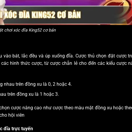
ật chơi xóc đĩa King52 cơ bản
u vào bát, lắc đều và úp xuống đĩa. Cược thủ chọn đặt cược t
õ các hình thức cược, từ cược chẵn lẻ cho đến các kiểu cược 
 nhau trên đồng xu là 0, 2 hoặc 4.
au trên đồng xu là 1 hoặc 3.
y chọn cược nâng cao như cược theo màu mặt đồng xu hoặc the
cho hội viên
c đĩa trực tuyến