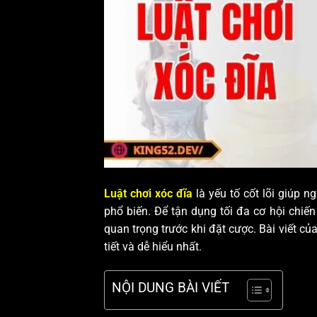
Luật chơi xóc đĩa
là yếu tố cốt lõi giúp 
phổ biến. Để tận dụng tối đa cơ hội chiến
quan trọng trước khi đặt cược. Bài viết củ
tiết và dễ hiểu nhất.
NỘI DUNG BÀI VIẾT