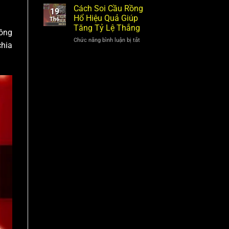
Quà
Pháp
Cách Soi Cầu Rồng
19
Tặng
Hack
Hổ Hiệu Quả Giúp
Th6
Hấp
Bầu
Tăng Tỷ Lệ Thắng
đồng
Dẫn
Cua
Chức năng bình luận bị tắt
Năm
ở
Tôm
chia
2025
Cách
Cá
Soi
Dễ
Cầu
Thắng
Rồng
Mà
Hổ
Khó
Hiệu
Phát
Quả
Hiện
Giúp
Tăng
Tỷ
Lệ
Thắng