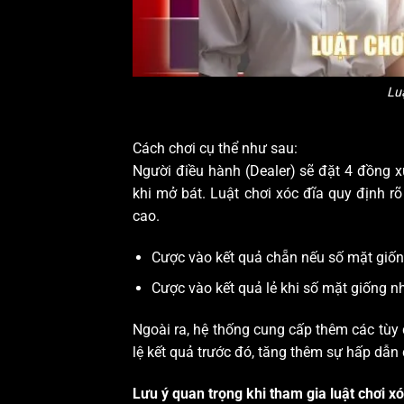
Lu
Cách chơi cụ thể như sau:
Người điều hành (Dealer) sẽ đặt 4 đồng x
khi mở bát. Luật chơi xóc đĩa quy định r
cao.
Cược vào kết quả chẵn nếu số mặt giống
Cược vào kết quả lẻ khi số mặt giống nh
Ngoài ra, hệ thống cung cấp thêm các tù
lệ kết quả trước đó, tăng thêm sự hấp dẫn 
Lưu ý quan trọng khi tham gia luật chơi xó