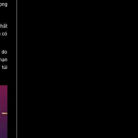
rọng
nhất
u có
ỗ do
 hạn
 túi